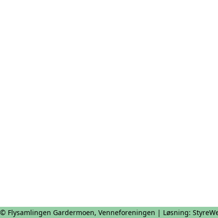
© Flysamlingen Gardermoen, Venneforeningen | Løsning:
StyreW