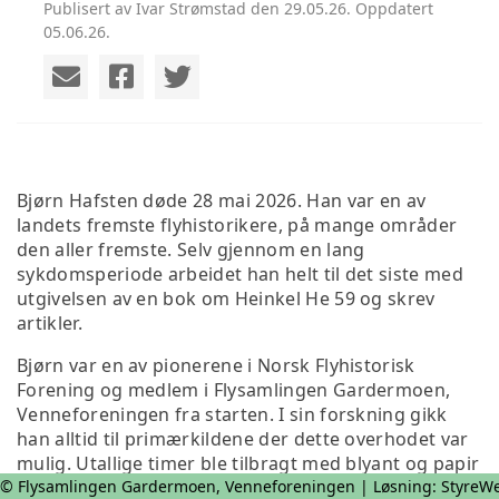
Publisert av Ivar Strømstad den 29.05.26. Oppdatert
05.06.26.
Bjørn Hafsten døde 28 mai 2026. Han var en av
landets fremste flyhistorikere, på mange områder
den aller fremste. Selv gjennom en lang
sykdomsperiode arbeidet han helt til det siste med
utgivelsen av en bok om Heinkel He 59 og skrev
artikler.
Bjørn var en av pionerene i Norsk Flyhistorisk
Forening og medlem i Flysamlingen Gardermoen,
Venneforeningen fra starten. I sin forskning gikk
han alltid til primærkildene der dette overhodet var
mulig. Utallige timer ble tilbragt med blyant og papir
hos daværende Forsvarets bortsetningsarkiv på
© Flysamlingen Gardermoen, Venneforeningen | Løsning:
StyreW