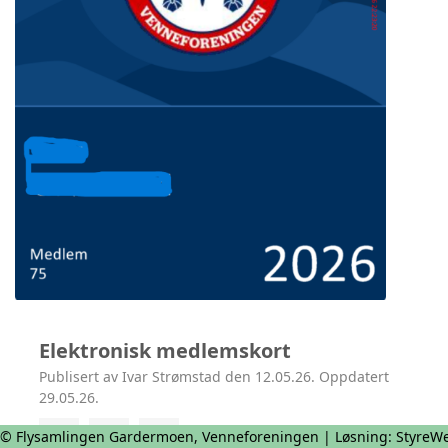
Elektronisk medlemskort
Publisert av Ivar Strømstad den 12.05.26. Oppdatert
29.05.26.
© Flysamlingen Gardermoen, Venneforeningen | Løsning:
StyreW